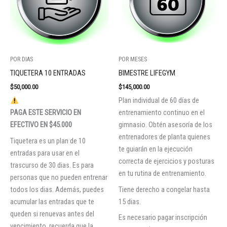
POR DIAS
POR MESES
TIQUETERA 10 ENTRADAS
BIMESTRE LIFEGYM
$
50,000.00
$
145,000.00
Plan individual de 60 días de
PAGA ESTE SERVICIO EN
entrenamiento continuo en el
EFECTIVO EN $45.000
gimnasio. Obtén asesoría de los
entrenadores de planta quienes
Tiquetera es un plan de 10
te guiarán en la ejecución
entradas para usar en el
correcta de ejercicios y posturas
trascurso de 30 dias. Es para
en tu rutina de entrenamiento.
personas que no pueden entrenar
todos los dias. Además, puedes
Tiene derecho a congelar hasta
acumular las entradas que te
15 dias.
queden si renuevas antes del
Es necesario pagar inscripción
vencimiento, recuerda que la